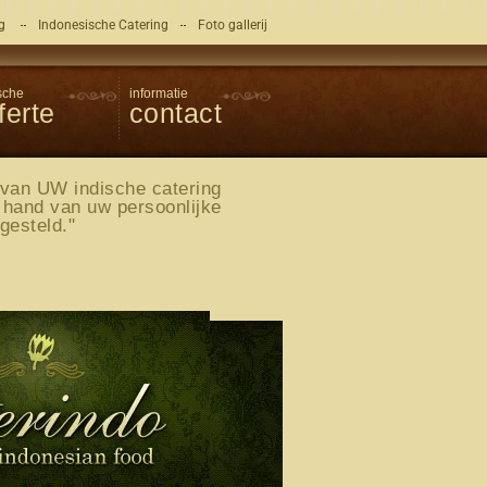
ng
Indonesische Catering
Foto gallerij
sche
informatie
ferte
contact
 van UW indische catering
 hand van uw persoonlijke
esteld."