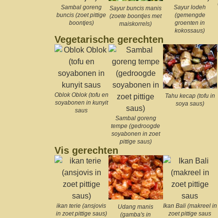
Sambal goreng
Sayur lodeh
Sayur buncis manis
buncis (zoet pittige
(gemengde
(zoete boontjes met
boontjes)
groenten in
maiskorrels)
kokossaus)
Vegetarische gerechten
Oblok Oblok (tofu en
Tahu kecap (tofu in
soyabonen in kunyit
soya saus)
saus
Sambal goreng
tempe (gedroogde
soyabonen in zoet
pittige saus)
Vis gerechten
ikan terie (ansjovis
Ikan Bali (makreel in
Udang manis
in zoet pittige saus)
zoet pittige saus
(gamba's in