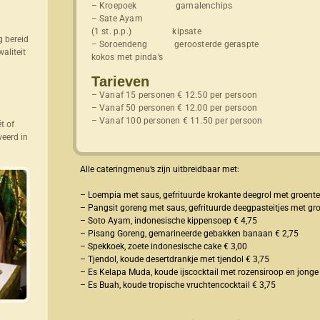
– Kroepoek garnalenchips
– Sate Ayam
(1 st. p.p.) kipsate
g bereid
– Soroendeng geroosterde geraspte
aliteit
kokos met pinda’s
Tarieven
– Vanaf 15 personen € 12.50 per persoon
– Vanaf 50 personen € 12.00 per persoon
– Vanaf 100 personen € 11.50 per persoon
t of
eerd in
Alle cateringmenu’s zijn uitbreidbaar met:
– Loempia met saus, gefrituurde krokante deegrol met groente v
– Pangsit goreng met saus, gefrituurde deegpasteitjes met groen
– Soto Ayam, indonesische kippensoep € 4,75
– Pisang Goreng, gemarineerde gebakken banaan € 2,75
– Spekkoek, zoete indonesische cake € 3,00
– Tjendol, koude desertdrankje met tjendol € 3,75
– Es Kelapa Muda, koude ijscocktail met rozensiroop en jonge
– Es Buah, koude tropische vruchtencocktail € 3,75