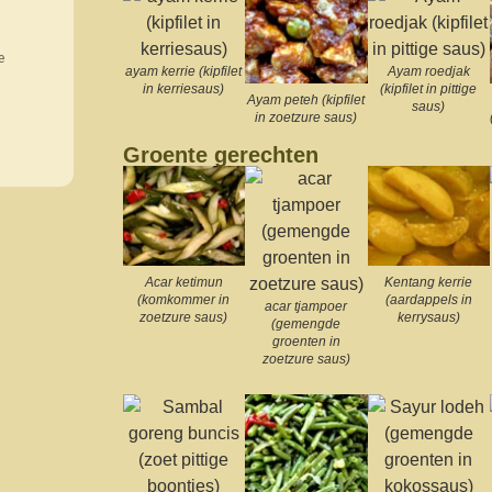
e
ayam kerrie (kipfilet
Ayam roedjak
in kerriesaus)
(kipfilet in pittige
Ayam peteh (kipfilet
saus)
in zoetzure saus)
Groente gerechten
Acar ketimun
Kentang kerrie
(komkommer in
(aardappels in
acar tjampoer
zoetzure saus)
kerrysaus)
(gemengde
groenten in
zoetzure saus)