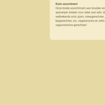
Ruim assortiment
Onze brede assortiment aan kruiden en
specerijen bieden voor ieder wat wils: d
welbekende soto ajam, vleesgerechten,
kipgerechten, vis-, vegetarische en zelfs
veganistische gerechten!