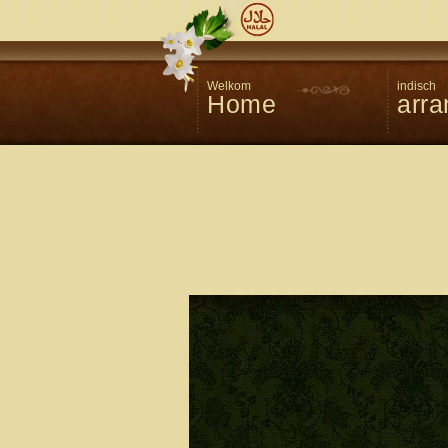
Welkom
indisch
Home
arr