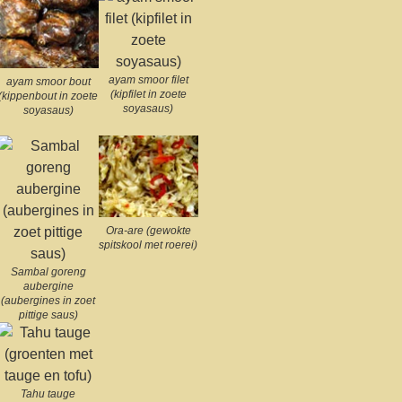
ayam smoor filet
ayam smoor bout
(kipfilet in zoete
(kippenbout in zoete
soyasaus)
soyasaus)
Ora-are (gewokte
spitskool met roerei)
Sambal goreng
aubergine
(aubergines in zoet
pittige saus)
Tahu tauge