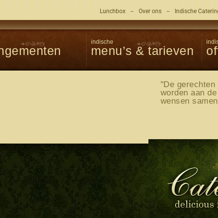
Lunchbox
Over ons
Indische Cateri
indische
indi
angementen
menu’s & tarieven
of
"De gerechten
worden aan de
wensen sameng