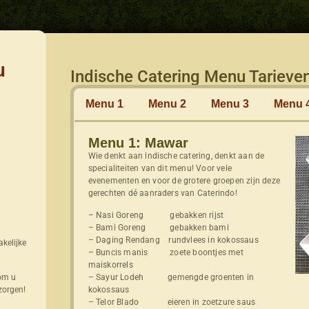
u
Indische Catering Menu Tarieve
Menu 1
Menu 2
Menu 3
Menu 
Menu 1: Mawar
Wie denkt aan indische catering, denkt aan de
specialiteiten van dit menu! Voor vele
evenementen en voor de grotere groepen zijn deze
gerechten dé aanraders van Caterindo!
– Nasi Goreng gebakken rijst
– Bami Goreng gebakken bami
– Daging Rendang rundvlees in kokossaus
kelijke
– Buncis manis zoete boontjes met
maiskorrels
 om u
– Sayur Lodeh gemengde groenten in
zorgen!
kokossaus
– Telor Blado eieren in zoetzure saus