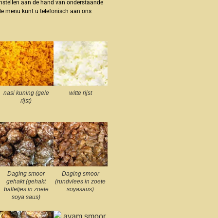
enstellen aan de hand van onderstaande
de menu kunt u telefonisch aan ons
nasi kuning (gele
witte rijst
rijst)
Daging smoor
Daging smoor
gehakt (gehakt
(rundvlees in zoete
balletjes in zoete
soyasaus)
soya saus)