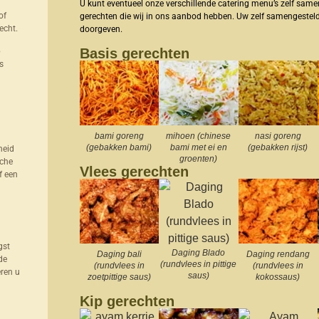
U kunt eventueel onze verschillende catering menu’s zelf sam
of
gerechten die wij in ons aanbod hebben. Uw zelf samengestel
echt.
doorgeven.
Basis gerechten
p
s
bami goreng
mihoen (chinese
nasi goreng
(gebakken bami)
bami met ei en
(gebakken rijst)
heid
groenten)
sche
Vlees gerechten
f een
gst
Daging Blado
Daging bali
Daging rendang
de
(rundvlees in pittige
(rundvlees in
(rundvlees in
eren u
saus)
zoetpittige saus)
kokossaus)
Kip gerechten