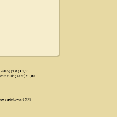
ulling (3 st.) € 3,00
te vulling (3 st.) € 3,00
 geraspte kokos € 3,75