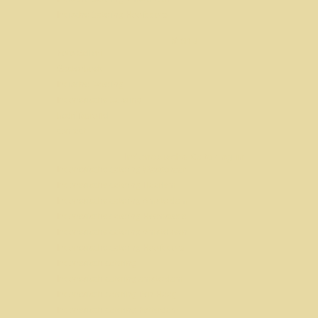
Indische Catering Hoofddorp
Menu
Foto Gallerij
Gastenboek
Indische Catering
Indonesische Catering
bedrijfsprofiel
contact
Indonesische Catering in
Indonesische catering Wassenaar
Indonesische catering Haarlem
Indonesische catering Amsterdam
Indonesische catering Heemstede
Indonesische catering Amstelveen
Indonesische catering Hoofddorp
Indonesisch catering
Indonesisch catering amsterdam
Indonesisch catering Den Haag
Indonesisch catering Rotterdam