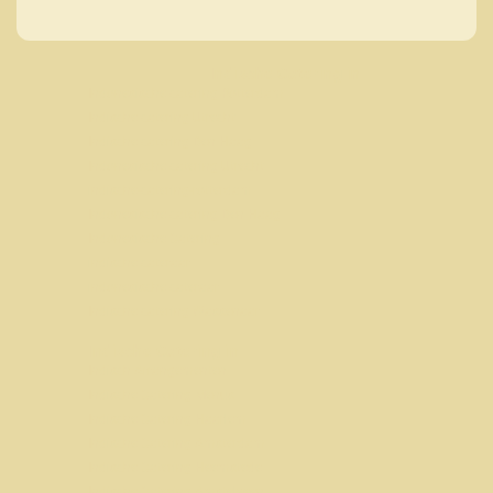
Indische Catering in
Indonesische catering Rotterdam
Indische catering Utrecht
Indische catering Den Haag
Indonesische catering Utrecht
indische-catering-rotterdam
Indonesische catering Den Haag
Indonesische Catering
indische cateraar
indonesische cateraar
Indische catering Wassenaar
Indische Catering in
Indisch Arrangementen
Indische Catering Menus
Indische Catering Haarlem
Indische Catering Amsterdam
Indische Catering Heemstede
Indische Catering Amstelveen